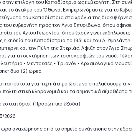
 στην επιλογή του Καποδίστρια ως κυβερνήτη. Στη συν
αι το άγαλμα του Όθωνα. Ενημερωνόμαστε για το Κυβερν
ιτεύγματα του Καποδίστρια στα χρόνια της διακυβέρνη
ς του κυβερνήτη προς τον Άγιο Σπυρίδωνα, όπου άφησε 
ησία του Αγίου Γεωργίου, όπου έχουν γίνει εκδηλώσεις
 η κηδεία του Καποδίστρια το 1831 και του Δ. Υψηλάντη 
σμπεργκ και την Πύλη της Στεριάς. Άφιξη στον Άγιο Σπ
 και για τη συντήρηση των τοιχογραφιών του ναού. Τέλο
λευτήριο - Μεντρεσές - Τριανόν - Αρχαιολογικό Μουσεί
ης: δύο (2) ώρες.
τα παπούτσια για περπάτημα ώστε να απολαύσουμε την 
ν πολιτιστική κληρονομιά και τα σημαντικά αξιοθέατα τ
ό εστιατόριο. (Προσωπικά έξοδα)
03/2026
00: ώρα αναχώρησης από το σημείο συνάντησης στην έδρα