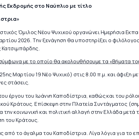
ς Εκδρομής στο Ναύπλιο με τίτλο
ίστρια»
στικός Όμιλος Νέου Ψυχικού οργανώνει Ημερήσια Εκπα
αρτίου 2026. Την ξενάγηση θα υποστηρίξει ο φιλόλογο
ς Κατσιμπάρδης.
 σύμφωνα με το οποίο θα ακολουθήσουμε τα
«Βήματα το
5ης Μαρτίου 19 Νέο Ψυχικό) στις 8.00 π.μ. και άφιξη μ
γες στάσεις.
του έργου του Ιωάννη Καποδίστρια, καθώς και του ρόλ
κού Κράτους. Επίσκεψη στην Πλατεία Συντάγματος (ση
α την κοινωνική και πολιτική αλλαγή στην Ελλάδα μετά 
η του Κράτους.
ας από το άγαλμα του Καποδίστρια. Λίγα λόγια για το 