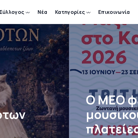
 Σύλλογος
Νέα
Κατηγορίες
Επικοινωνία
Ο ΜΕΟ φ
οτων
μουσικο
πλατείε