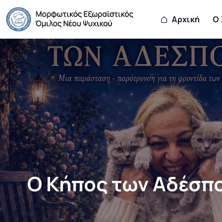
Αρχική
Ο
Ο Κήπος των Αδέσπ