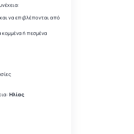
υνέχεια:
 και να επιβλέπονται από
 κομμένα ή πεσμένα
ασίες
εια:
Ηλίας